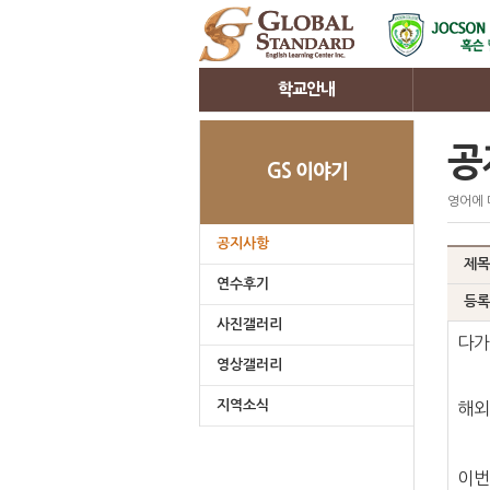
학교안내
인사말
커리큘럼
공
GS 이야기
학원소개
ESL 과정
영어에 
시설안내
IELTS 과
3D 투어
TOEIC 과
공지사항
제목
클락소개
강사소개
연수후기
어학원위치
등록
사진갤러리
다가
영상갤러리
지역소식
해외
이번