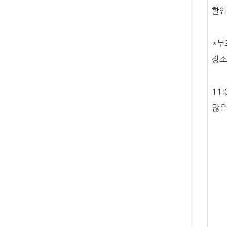
할인
*무
장소
부산
11
많은