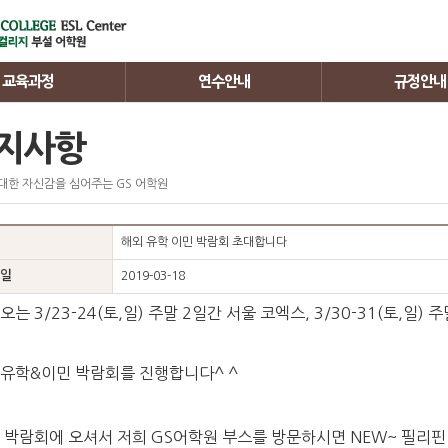
교육과정
연수안내
규정안내
연수비용
학사규정
지사항
연수문의
기숙사규정
대한 자신감을 심어주는 GS 어학원
정
연수준비
환불규정
정
해외 유학 이민 박람회 초대합니다
일
2019-03-18
오는 3/23-24(토,일) 주말 2일간 서울 코엑스, 3/30-31(토,일)
유학&이민 박람회를 진행합니다^ ^
 박람회에 오셔서 저희 GS어학원 부스를 방문하시면 NEW~ 필리