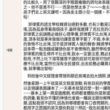
的比較久，用了很艱深的字眼跟複雜的詞句來表達
之，他不是真不行
而是他想太多了～～～金主
⋯⋯
孩子們去上英文課吧。因為金主跟小兒一個樣，不
啦
!
菲律賓的語言學校韓資佔絕對多數
也有少數是
,
瑤
因為孤身帶著兩個孩子
最終我選擇了克拉克的
,
,
菲律賓之前請務必做好心理準備
菲律賓不比台灣
,
,
度
頂多就是拿來做做功課查查單字罷了
不過
本來
,
.
,
的食物不比台灣
況乎是菲律賓人做的韓食
韓資學
,
(
話多帶一點泡麵或罐頭你是不會懊悔的
雖然學校
,
내용
菲律賓的衛生條件不比台灣
飲水一定要注意
務必
,
,
飲用
不然上吐下瀉等腸胃不適的症狀可是很可怕
,
療不比台灣
當然也沒有全民健保
出去前務必購買
,
,
後
就準備出發啦
,
!
到校後中文經理會帶領到鄰近商場去拍大頭照
.
然後星期一上午就是英文程度測驗
有依目前的學
,
以去領課表跟課本了
一天基本就是四堂一對一課
,
基本上第一周是適應期
老師都會體貼你是新
~~~
,
的詞彙
看見你不懂的神情也會換一種說法跟你解
,
題
這點我很不認同
因為到哪裡都會有口音問題的
,
,
,
都用字正腔圓的英文跟你對話
拜託
我先前還有
?!
~