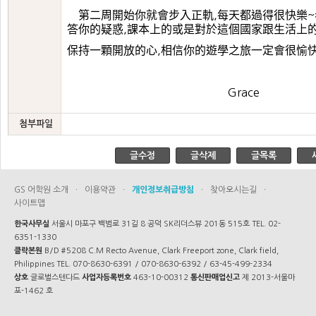
第二周開始你就會步入正軌
每天都過得很快樂
,
~
答你的疑惑
課本上的或是對於這個國家跟生活上
,
保持一顆開放的心
相信你的遊學之旅一定會很愉
,
Grace
첨부파일
글수정
글삭제
글목록
GS 어학원 소개
·
이용약관
·
개인정보취급방침
·
찾아오시는길
·
사이트맵
한국사무실
서울시 마포구 백범로 31길 8 공덕 SK리더스뷰 201동 515호 TEL. 02-
6351-1330
클락본원
B/D #5208 C.M Recto Avenue, Clark Freeport zone, Clark field,
Philippines TEL. 070-8630-6391 / 070-8630-6392 / 63-45-499-2334
상호
글로벌스텐다드
사업자등록번호
463-10-00312
통신판매업신고
제 2013-서울마
포-1462 호