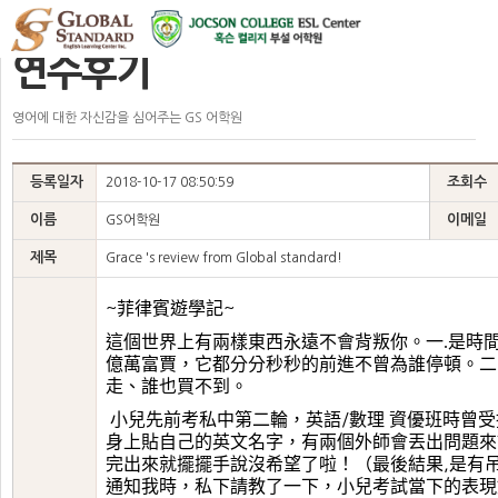
GS 이야기
연수후기
연수후기
영어에 대한 자신감을 심어주는 GS 어학원
등록일자
조회수
2018-10-17 08:50:59
이름
이메일
GS어학원
제목
Grace 's review from Global standard!
菲律賓遊學記
~
~
這個世界上有兩樣東西永遠不會背叛你。
一
是時
.
億萬富賈，它都分分秒秒的前進不曾為誰停頓。
二
走、誰也買不到。
小兒先前考私中第二輪，英語
數理
資優班時曾受
/
身上貼自己的英文名字，有兩個外師會丟出問題來
完出來就擺擺手說沒希望了啦！（最後結果
是有
,
通知我時，私下請教了一下，小兒考試當下的表現