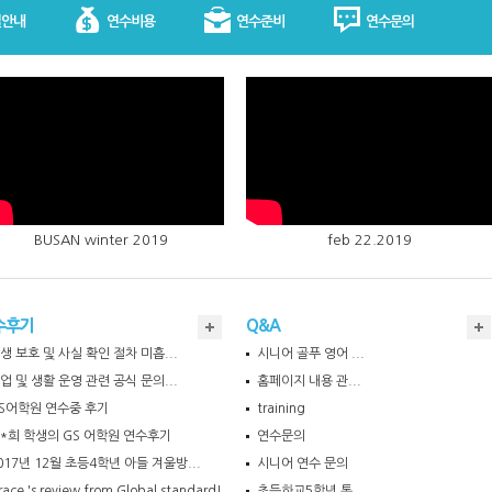
설안내
연수비용
연수준비
연수문의
BUSAN winter 2019
feb 22.2019
수후기
Q&A
생 보호 및 사실 확인 절차 미흡...
시니어 골푸 영어 ...
업 및 생활 운영 관련 공식 문의...
홈페이지 내용 관...
S어학원 연수중 후기
training
*희 학생의 GS 어학원 연수후기
연수문의
017년 12월 초등4학년 아들 겨울방...
시니어 연수 문의
race 's review from Global standard!
초등하교5학년 통...