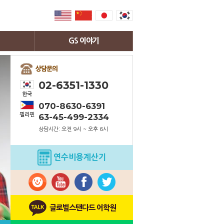
GS 이야기
공지사항
상담문의
연수후기
02-6351-1330
사진갤러리
한국
070-8630-6391
영상갤러리
필리핀
63-45-499-2334
지역소식
상담시간: 오전 9시 ~ 오후 6시
연수비용계산기
글로벌스탠다드 어학원