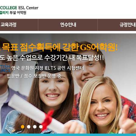
교육과정
연수안내
규정안내
연수비용
학사규정
로 목표 점수획득에 강한 GS어학원!
연수문의
기숙사규정
도 높은 수업으로 수강기간 내 목표달성!!
정
연수준비
환불규정
정
영국 문화원 지정 IELTS 공인 시험센터
입문반 / 점수 보장반 운영 중