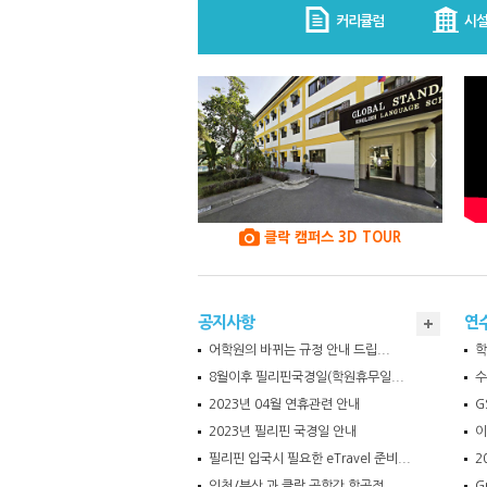
커리큘럼
시
클락 캠퍼스 3D TOUR
공지사항
연
어학원의 바뀌는 규정 안내 드립...
학
8월이후 필리핀국경일(학원휴무일...
수
2023년 04월 연휴관련 안내
G
2023년 필리핀 국경일 안내
이
필리핀 입국시 필요한 eTravel 준비...
2
인천/부산 과 클락 공항간 항공정...
G