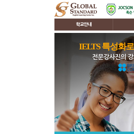
학교안내
인사말
커리큘럼
IELTS 특성화
학원소개
ESL 과정
전문강사진의 강
시설안내
IELTS 과
3D 투어
TOEIC 과
클락소개
강사소개
어학원위치