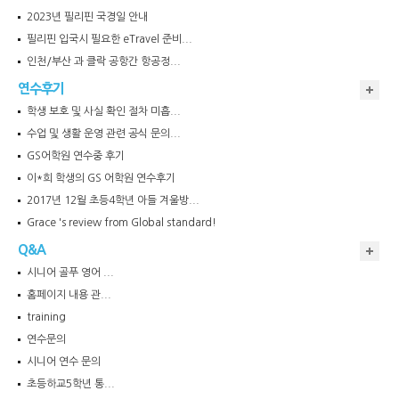
2023-05-03
황*철
KOREA
ESL
2023년 필리핀 국경일 안내
2023-03-15
전*진
South Korea
ESL
필리핀 입국시 필요한 eTravel 준비...
2023-03-15
김*민
South Korea
ESL
인천/부산 과 클락 공항간 항공정...
2023-03-15
강*리
South Korea
ESL
2023-03-15
김*화
South Korea
ESL
연수후기
2023-03-15
전*빈
South Korea
ESL
학생 보호 및 사실 확인 절차 미흡...
2023-03-15
최*주
South Korea
ESL
수업 및 생활 운영 관련 공식 문의...
2023-02-23
김*연
South Korea
ESL
GS어학원 연수중 후기
2023-02-23
김*미
South Korea
Lite ES
2023-02-23
MIKUNI
Japan
ESL
이*희 학생의 GS 어학원 연수후기
2023-02-17
김*욱
South Korea
ESL
2017년 12월 초등4학년 아들 겨울방...
2023-02-17
안*선
South Korea
ESL
Grace 's review from Global standard!
Q&A
시니어 골푸 영어 ...
홈페이지 내용 관...
training
연수문의
시니어 연수 문의
초등하교5학년 통...