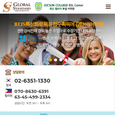
IELTS 특성화로 목표 점수획득에 강한 GS어학원!
전문강사진의 강도 높은 수업으로 수강기간 내 목표달성!!
영국 문화원 지정 IELTS 공인 시험센터
입문반 / 점수 보장반 운영 중
상담문의
02-6351-1330
한국
070-8630-6391
필리핀
63-45-499-2334
상담시간: 오전 9시 ~ 오후 6시