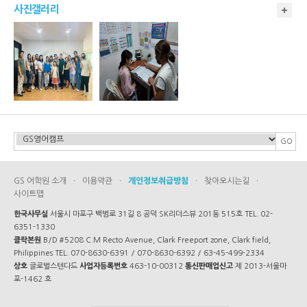
사진갤러리
GS 어학원 소개
·
이용약관
·
개인정보취급방침
·
찾아오시는길
·
사이트맵
한국사무실
서울시 마포구 백범로 31길 8 공덕 SK리더스뷰 201동 515호 TEL. 02-
6351-1330
클락본원
B/D #5208 C.M Recto Avenue, Clark Freeport zone, Clark field,
Philippines TEL. 070-8630-6391 / 070-8630-6392 / 63-45-499-2334
상호
글로벌스텐다드
사업자등록번호
463-10-00312
통신판매업신고
제 2013-서울마
포-1462 호