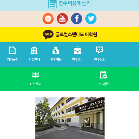
연수비용계산기
글로벌스탠다드 어학원
커리큘럼
시설안내
연수비용
연수준비
연수문의
E-브로셔
OT자료